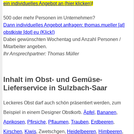
ein individuelles Angebot an (hier klicken)
!
500 oder mehr Personen im Unternehmen?
Dann individuelles Angebot anfragen: thomas.mueller [at]
obstkiste [dot] eu (Klick!)
Dabei gewünschten Wochentag und Anzahl Personen /
Mitarbeiter angeben.
Ihr Ansprechpartner: Thomas Müller
Inhalt im Obst- und Gemüse-
Lieferservice in Sulzbach-Saar
Leckeres Obst darf auch schön präsentiert werden, zum
Beispiel in einem Designer Obstkorb.
Äpfel
,
Bananen
,
Aprikosen
,
Pfirsiche
,
Pflaumen
,
Trauben
,
Erdbeeren
,
Kirschen
,
Kiwis
, Zwetschgen,
Heidelbeeren
,
Himbeeren
,