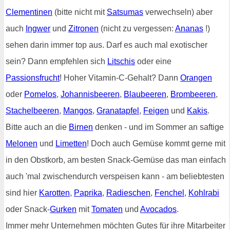
Clementinen
(bitte nicht mit
Satsumas
verwechseln) aber
auch
Ingwer
und
Zitronen
(nicht zu vergessen:
Ananas
!)
sehen darin immer top aus. Darf es auch mal exotischer
sein? Dann empfehlen sich
Litschis
oder eine
Passionsfrucht
! Hoher Vitamin-C-Gehalt? Dann
Orangen
oder
Pomelos
,
Johannisbeeren
,
Blaubeeren
,
Brombeeren
,
Stachelbeeren
,
Mangos
,
Granatapfel
,
Feigen
und
Kakis
.
Bitte auch an die
Birnen
denken - und im Sommer an saftige
Melonen
und
Limetten
! Doch auch Gemüse kommt gerne mit
in den Obstkorb, am besten Snack-Gemüse das man einfach
auch 'mal zwischendurch verspeisen kann - am beliebtesten
sind hier
Karotten
,
Paprika
,
Radieschen
,
Fenchel
,
Kohlrabi
oder Snack-
Gurken
mit
Tomaten
und
Avocados
.
Immer mehr Unternehmen möchten Gutes für ihre Mitarbeiter